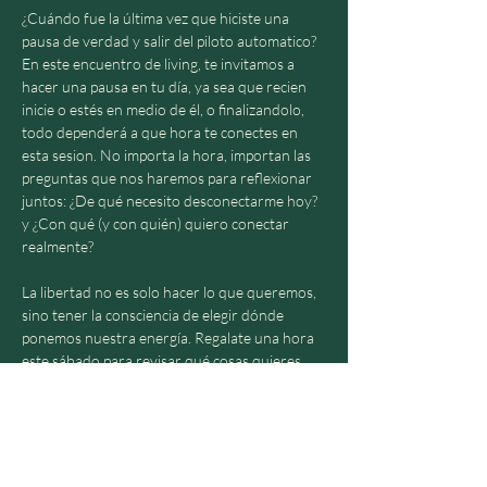
¿Cuándo fue la última vez que hiciste una 
pausa de verdad y salir del piloto automatico? 
En este encuentro de living, te invitamos a 
hacer una pausa en tu día, ya sea que recien 
inicie o estés en medio de él, o finalizandolo, 
todo dependerá a que hora te conectes en 
esta sesion. No importa la hora, importan las 
preguntas que nos haremos para reflexionar 
juntos: ¿De qué necesito desconectarme hoy? 
y ¿Con qué (y con quién) quiero conectar 
realmente?
La libertad no es solo hacer lo que queremos, 
sino tener la consciencia de elegir dónde 
ponemos nuestra energía. Regalate una hora 
este sábado para revisar qué cosas quieres 
poner en tu bolso antes de salir, y qué 
pudieras quitar de ese bolso (vaciar), para 
recargar pilas y habitar el presente.
Nota: El encuentro se dictará principalmente 