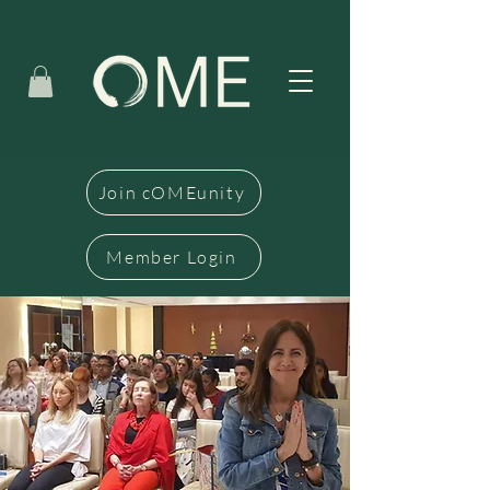
Join cOMEunity
Member Login