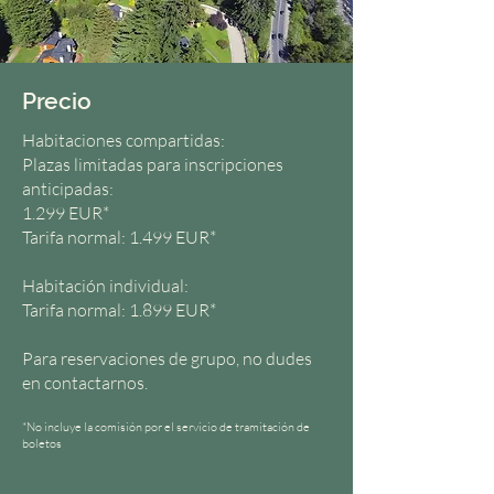
Precio
Habitaciones compartidas:
Plazas limitadas para inscripciones
anticipadas:
1.299 EUR*
Tarifa normal: 1.499 EUR*
Habitación individual:
Tarifa normal: 1.899 EUR*
Para reservaciones de grupo, no dudes
en contactarnos.
*No incluye la comisión por el servicio de tramitación de
boletos