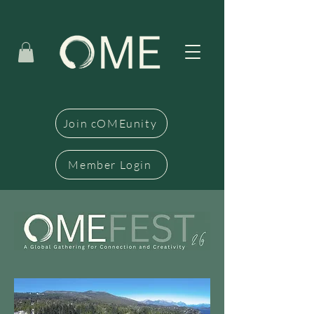
Join cOMEunity
Member Login