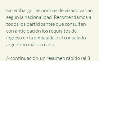
Sin embargo, las normas de visado varían
según la nacionalidad. Recomendamos a
todos los participantes que consulten
con anticipación los requisitos de
ingreso en la embajada o el consulado
argentino más cercano.
A continuación, un resumen rápido (al 3
de noviembre de 2025):
Países exentos de visa (hasta 90 días): la
mayor parte de Europa (UE/Schengen,
Reino Unido, Suiza), EE. UU., Canadá,
Australia, Nueva Zelanda, Japón, Corea
del Sur, Singapur, Malasia y gran parte de
América Latina.
Se requiere visa: ciudadanos de algunas
regiones de África, Oriente Medio y Asia
(por ejemplo, India, China, Indonesia,
Pakistán, Filipinas y otros).